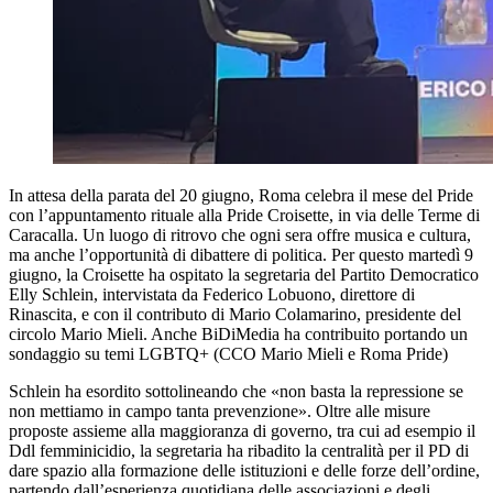
In attesa della parata del 20 giugno, Roma celebra il mese del Pride
con l’appuntamento rituale alla Pride Croisette, in via delle Terme di
Caracalla. Un luogo di ritrovo che ogni sera offre musica e cultura,
ma anche l’opportunità di dibattere di politica. Per questo martedì 9
giugno, la Croisette ha ospitato la segretaria del Partito Democratico
Elly Schlein, intervistata da Federico Lobuono, direttore di
Rinascita, e con il contributo di Mario Colamarino, presidente del
circolo Mario Mieli. Anche BiDiMedia ha contribuito portando un
sondaggio su temi LGBTQ+ (CCO Mario Mieli e Roma Pride)
Schlein ha esordito sottolineando che «non basta la repressione se
non mettiamo in campo tanta prevenzione». Oltre alle misure
proposte assieme alla maggioranza di governo, tra cui ad esempio il
Ddl femminicidio, la segretaria ha ribadito la centralità per il PD di
dare spazio alla formazione delle istituzioni e delle forze dell’ordine,
partendo dall’esperienza quotidiana delle associazioni e degli