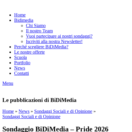
Home
Bidimedia
Chi Siamo
Il nostro Team
Vuoi partecipare ai nostri sondaggi?
Iscriviti alla nostra Newsletter!
Perché scegliere BiDiMedia?
Le nostre offerte
Scuola
Portfolio
News
Contatti
Menu
Le pubblicazioni di BiDiMedia
Home
»
News
»
Sondaggi Sociali e di Opinione
»
Sondaggi Sociali e di Opinione
Sondaggio BiDiMedia – Pride 2026