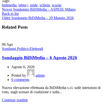
Tags:
bidimedia
,
lgbtq+
,
pride
,
schlein
,
scuola
Newer
Sondaggio BiDiMedia – ASPESI: Milano
Back to list
Older
Sondaggio BiDiMedia – 29 Maggio 2026
Related Posts
06
Ago
Sondaggi Politico-Elettorali
Sondaggio BiDiMedia – 6 Agosto 2026
Agosto 6, 2026
Posted by
admin
0
comments
Nuova rilevazione effettuata da BiDiMedia s.r.l. sulle intenzioni di
voto, sugli scenari di coalizione e sulla...
Continue reading