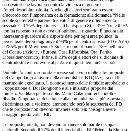
osservatori che lavorano contro la violenza di genere e
l’omobilesbobitransfobia. Anche gli elettori sembrano essere
d’accordo con l’importanza della formazione: alla domanda “Nelle
scuole si dovrebbe parlare di identità di genere e orientamento
sessuale?” il 56% degli intervistati ha risposto Sì, il 35% No, e il 9%
non ha risposto o non aveva un’opinione a riguardo. È ancora più
interessante guardare alle risposte date per ogni area politica: la
percentuale dei Sì raggiunge il 94% per il centro-sinistra (PD e AVS)
e l’85% per il Movimento 5 Stelle, mentre rimane al 78% nell’area
del Centro (Azione, +Europa, Casa Riformista, Ora, Partito
Liberaldemocratico). Infine, il 23% degli elettori che si dichiara di
Centrodestra è favorevole al parlare di questi temi nelle scuole.
Durante l’incontro sono state messe sul tavolo molte altre proposte
del Campo largo a favore della comunità LGBTQIA+, tra cui il
matrimonio egualitario, il riconoscimento delle famiglie arcobaleno e
l’opposizione al Ddl Bongiorno e alle iniziative proposte dal
ministro Valditara per le scuole. Mario Calamandrei ha inoltre
ribadito l’importanza delle tutele alla comunità trans, più esposta a
discriminazioni e violenze, ammonendo però la segretaria del PD
che le proposte non devono rimanere solo tali: “bisogna avere
coraggio questa volta, Elly”.
Le proposte, infatti, non devono rimanere solo parole o slogan
elettorali. Secondo il 57% degli intervistati da BiDiMedia la Sinistra