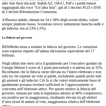
altre liste fuori dai poli. Stabili AZ, ORA!, PaP e i partiti minori
raggruppati alla voce “Un’altra lista”, giù di 1 decimo PLD e DSP,
di 2 decimi Rifondazione Comunista.
Affluenza stabile, stimata tra 54 e 58% degli aventi diritto, valore
sempre piuttosto basso. Scendono invece nettamente bianche-nulle e
gli indecisi, ora al 23% (-2%).
La fiducia nel governo
BiDiMedia torna a sondare la fiducia nel governo. Le variazioni
sono espresse rispetto all’ultima rilevazione equivalente del 17
febbraio.
Negli ultimi due mesi circa il gradimento per l’esecutivo guidato da
Giorgia Meloni è sceso di 2 punti percentuali e si attesta ora al 35%.
Ricordiamo che la fiducia viene rilevata tra l’intero elettorato e non
solo tra chi esprime un voto ai partiti, includendo quindi anche tutti
gli astenuti e gli indecisi. Ciò fa si che valori relativamente bassi di
gradimento possano rivelarsi sufficienti se l’apprezzamento si
concentra nell’elettorato attivo. Per questo motivo la fiducia del
governo, rimasta per tutta la legislatura attorno al 40% complessivo,
era positiva per la maggioranza, risultando elevata tra gli elettori
d’area sicuri di andare al voto, maggioranza relativa dell’elettorato
attivo.