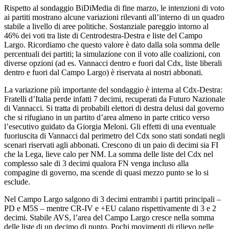
Rispetto al sondaggio BiDiMedia di fine marzo, le intenzioni di voto
ai partiti mostrano alcune variazioni rilevanti all’interno di un quadro
stabile a livello di aree politiche. Sostanziale pareggio intorno al
46% dei voti tra liste di Centrodestra-Destra e liste del Campo
Largo. Ricordiamo che questo valore è dato dalla sola somma delle
percentuali dei partiti; la simulazione con il voto alle coalizioni, con
diverse opzioni (ad es. Vannacci dentro e fuori dal Cdx, liste liberali
dentro e fuori dal Campo Largo) è riservata ai nostri abbonati.
La variazione più importante del sondaggio è interna al Cdx-Destra:
Fratelli d’Italia perde infatti 7 decimi, recuperati da Futuro Nazionale
di Vannacci. Si tratta di probabili elettori di destra delusi dal governo
che si rifugiano in un partito d’area almeno in parte critico verso
l’esecutivo guidato da Giorgia Meloni. Gli effetti di una eventuale
fuoriuscita di Vannacci dal perimetro del Cdx sono stati sondati negli
scenari riservati agli abbonati. Crescono di un paio di decimi sia FI
che la Lega, lieve calo per NM. La somma delle liste del Cdx nel
complesso sale di 3 decimi qualora FN venga incluso alla
compagine di governo, ma scende di quasi mezzo punto se lo si
esclude.
Nel Campo Largo salgono di 3 decimi entrambi i partiti principali –
PD e M5S – mentre CR-IV e +EU calano rispettivamente di 3 e 2
decimi. Stabile AVS, l’area del Campo Largo cresce nella somma
delle liste di un decimo di punto. Pochi movimenti di rilievo nelle