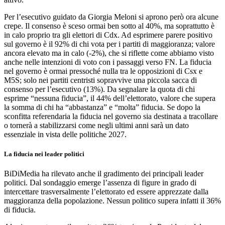
Per l’esecutivo guidato da Giorgia Meloni si aprono però ora alcune
crepe. Il consenso è sceso ormai ben sotto al 40%, ma soprattutto è
in calo proprio tra gli elettori di Cdx. Ad esprimere parere positivo
sul governo è il 92% di chi vota per i partiti di maggioranza; valore
ancora elevato ma in calo (-2%), che si riflette come abbiamo visto
anche nelle intenzioni di voto con i passaggi verso FN. La fiducia
nel governo è ormai pressoché nulla tra le opposizioni di Csx e
M5S; solo nei partiti centristi sopravvive una piccola sacca di
consenso per l’esecutivo (13%). Da segnalare la quota di chi
esprime “nessuna fiducia”, il 44% dell’elettorato, valore che supera
la somma di chi ha “abbastanza” e “molta” fiducia. Se dopo la
sconfitta referendaria la fiducia nel governo sia destinata a tracollare
o tornerà a stabilizzarsi come negli ultimi anni sarà un dato
essenziale in vista delle politiche 2027.
La fiducia nei leader politici
BiDiMedia ha rilevato anche il gradimento dei principali leader
politici. Dal sondaggio emerge l’assenza di figure in grado di
intercettare trasversalmente l’elettorato ed essere apprezzate dalla
maggioranza della popolazione. Nessun politico supera infatti il 36%
di fiducia.