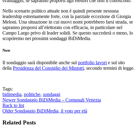
svantaggio, se sapranno proporsi agli elettori che non li conoscono.
Nello scenario politico attuale non è quindi presente nessuna
leadership estremamente forte, con la parziale eccezione di Giorgia
Meloni. Una situazione in cui nuovi nomi potrebbero farsi strada, se
sapranno proporsi all’elettorato con efficacia, in particolare nel
Campo Largo privo di leader solidi. Se questo succederà o meno, lo
scopriremo nei prossimi sondaggi BiDiMedia.
Note
Il sondaggio sarà disponibile anche sul
portfolio lavori
e sul sito
della
Presidenza del Consiglio dei Ministri
, secondo termini di legge.
Tags:
bidimedia
,
politiche
,
sondaggi
Newer
Sondaggio BiDiMedia – Comunali Venezia
Back to list
Older
Sondaggio BiDiMedia, il voto per età
Related Posts