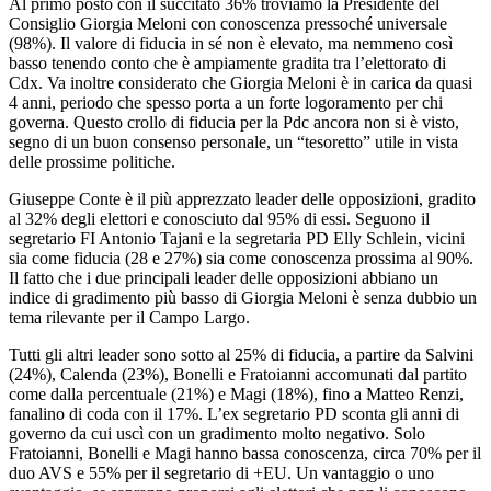
Al primo posto con il succitato 36% troviamo la Presidente del
Consiglio Giorgia Meloni con conoscenza pressoché universale
(98%). Il valore di fiducia in sé non è elevato, ma nemmeno così
basso tenendo conto che è ampiamente gradita tra l’elettorato di
Cdx. Va inoltre considerato che Giorgia Meloni è in carica da quasi
4 anni, periodo che spesso porta a un forte logoramento per chi
governa. Questo crollo di fiducia per la Pdc ancora non si è visto,
segno di un buon consenso personale, un “tesoretto” utile in vista
delle prossime politiche.
Giuseppe Conte è il più apprezzato leader delle opposizioni, gradito
al 32% degli elettori e conosciuto dal 95% di essi. Seguono il
segretario FI Antonio Tajani e la segretaria PD Elly Schlein, vicini
sia come fiducia (28 e 27%) sia come conoscenza prossima al 90%.
Il fatto che i due principali leader delle opposizioni abbiano un
indice di gradimento più basso di Giorgia Meloni è senza dubbio un
tema rilevante per il Campo Largo.
Tutti gli altri leader sono sotto al 25% di fiducia, a partire da Salvini
(24%), Calenda (23%), Bonelli e Fratoianni accomunati dal partito
come dalla percentuale (21%) e Magi (18%), fino a Matteo Renzi,
fanalino di coda con il 17%. L’ex segretario PD sconta gli anni di
governo da cui uscì con un gradimento molto negativo. Solo
Fratoianni, Bonelli e Magi hanno bassa conoscenza, circa 70% per il
duo AVS e 55% per il segretario di +EU. Un vantaggio o uno