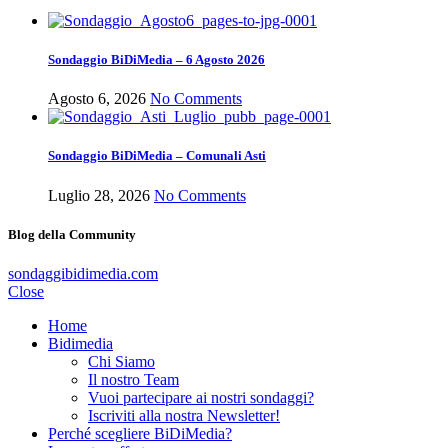
Sondaggio BiDiMedia – 6 Agosto 2026
Agosto 6, 2026
No Comments
Sondaggio BiDiMedia – Comunali Asti
Luglio 28, 2026
No Comments
Blog della Community
sondaggibidimedia.com
Close
Home
Bidimedia
Chi Siamo
Il nostro Team
Vuoi partecipare ai nostri sondaggi?
Iscriviti alla nostra Newsletter!
Perché scegliere BiDiMedia?