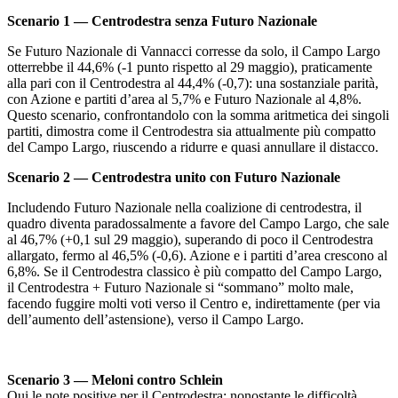
Scenario 1 — Centrodestra senza Futuro Nazionale
Se Futuro Nazionale di Vannacci corresse da solo, il Campo Largo
otterrebbe il 44,6% (-1 punto rispetto al 29 maggio), praticamente
alla pari con il Centrodestra al 44,4% (-0,7): una sostanziale parità,
con Azione e partiti d’area al 5,7% e Futuro Nazionale al 4,8%.
Questo scenario, confrontandolo con la somma aritmetica dei singoli
partiti, dimostra come il Centrodestra sia attualmente più compatto
del Campo Largo, riuscendo a ridurre e quasi annullare il distacco.
Scenario 2 — Centrodestra unito con Futuro Nazionale
Includendo Futuro Nazionale nella coalizione di centrodestra, il
quadro diventa paradossalmente a favore del Campo Largo, che sale
al 46,7% (+0,1 sul 29 maggio), superando di poco il Centrodestra
allargato, fermo al 46,5% (-0,6). Azione e i partiti d’area crescono al
6,8%. Se il Centrodestra classico è più compatto del Campo Largo,
il Centrodestra + Futuro Nazionale si “sommano” molto male,
facendo fuggire molti voti verso il Centro e, indirettamente (per via
dell’aumento dell’astensione), verso il Campo Largo.
Scenario 3 — Meloni contro Schlein
Qui le note positive per il Centrodestra: nonostante le difficoltà