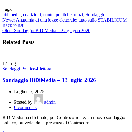
Tags:
bidimedia
,
coalizioni
,
conte
,
politiche
,
renzi
,
Sondaggio
Newer
Anatomia di una legge elettorale: tutto sullo STABILICUM
Back to list
Older
Sondaggio BiDiMedia – 22 giugno 2026
Related Posts
17
Lug
Sondaggi Politico-Elettorali
Sondaggio BiDiMedia – 13 luglio 2026
Luglio 17, 2026
Posted by
admin
0
comments
BiDiMedia ha effettuato, per Controcorrente, un nuovo sondaggio
politico, prevedendo la presenza di Controcorr...