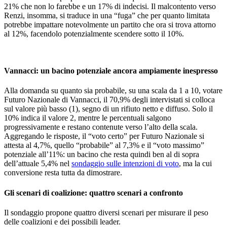
21% che non lo farebbe e un 17% di indecisi. Il malcontento verso
Renzi, insomma, si traduce in una “fuga” che per quanto limitata
potrebbe impattare notevolmente un partito che ora si trova attorno
al 12%, facendolo potenzialmente scendere sotto il 10%.
Vannacci: un bacino potenziale ancora ampiamente inespresso
Alla domanda su quanto sia probabile, su una scala da 1 a 10, votare
Futuro Nazionale di Vannacci, il 70,9% degli intervistati si colloca
sul valore più basso (1), segno di un rifiuto netto e diffuso. Solo il
10% indica il valore 2, mentre le percentuali salgono
progressivamente e restano contenute verso l’alto della scala.
Aggregando le risposte, il “voto certo” per Futuro Nazionale si
attesta al 4,7%, quello “probabile” al 7,3% e il “voto massimo”
potenziale all’11%: un bacino che resta quindi ben al di sopra
dell’attuale 5,4% nel
sondaggio sulle intenzioni di voto
, ma la cui
conversione resta tutta da dimostrare.
Gli scenari di coalizione: quattro scenari a confronto
Il sondaggio propone quattro diversi scenari per misurare il peso
delle coalizioni e dei possibili leader.