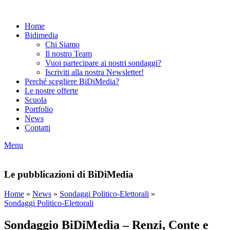
Home
Bidimedia
Chi Siamo
Il nostro Team
Vuoi partecipare ai nostri sondaggi?
Iscriviti alla nostra Newsletter!
Perché scegliere BiDiMedia?
Le nostre offerte
Scuola
Portfolio
News
Contatti
Menu
Le pubblicazioni di BiDiMedia
Home
»
News
»
Sondaggi Politico-Elettorali
»
Sondaggi Politico-Elettorali
Sondaggio BiDiMedia – Renzi, Conte e