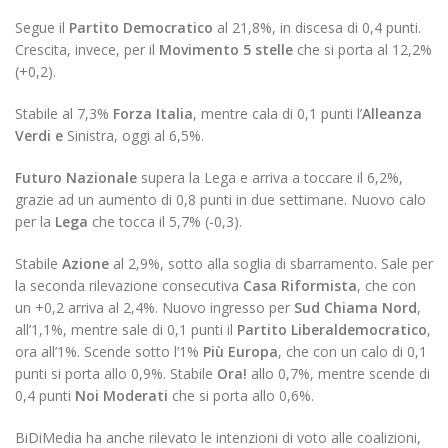
Segue il
Partito Democratico
al 21,8%, in discesa di 0,4 punti.
Crescita, invece, per il
Movimento 5 stelle
che si porta al 12,2%
(+0,2).
Stabile al 7,3%
Forza Italia
, mentre cala di 0,1 punti l’
Alleanza
Verdi e
Sinistra, oggi al 6,5%.
Futuro Nazionale
supera la Lega e arriva a toccare il 6,2%,
grazie ad un aumento di 0,8 punti in due settimane. Nuovo calo
per la
Lega
che tocca il 5,7% (-0,3).
Stabile
Azione
al 2,9%, sotto alla soglia di sbarramento. Sale per
la seconda rilevazione consecutiva
Casa Riformista
, che con
un +0,2 arriva al 2,4%. Nuovo ingresso per
Sud Chiama Nord
,
all’1,1%, mentre sale di 0,1 punti il
Partito Liberaldemocratico
,
ora all’1%. Scende sotto l’1%
Più Europa
, che con un calo di 0,1
punti si porta allo 0,9%. Stabile
Ora!
allo 0,7%, mentre scende di
0,4 punti
Noi Moderati
che si porta allo 0,6%.
BiDiMedia ha anche rilevato le intenzioni di voto alle coalizioni,