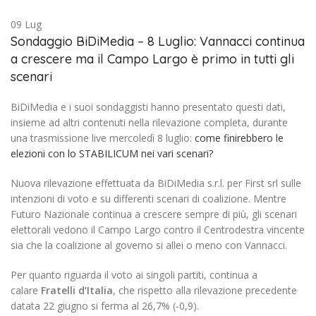
09
Lug
Sondaggio BiDiMedia – 8 Luglio: Vannacci continua
a crescere ma il Campo Largo è primo in tutti gli
scenari
BiDiMedia e i suoi sondaggisti hanno presentato questi dati,
insieme ad altri contenuti nella rilevazione completa, durante
una trasmissione live mercoledì 8 luglio:
come finirebbero le
elezioni con lo STABILICUM
nei vari scenari?
Nuova rilevazione effettuata da BiDiMedia s.r.l. per First srl sulle
intenzioni di voto e su differenti scenari di coalizione. Mentre
Futuro Nazionale continua a crescere sempre di più, gli scenari
elettorali vedono il Campo Largo contro il Centrodestra vincente
sia che la coalizione al governo si allei o meno con Vannacci.
Per quanto riguarda il voto ai singoli partiti, continua a
calare
Fratelli d’Italia
, che rispetto alla rilevazione precedente
datata 22 giugno si ferma al 26,7% (-0,9).