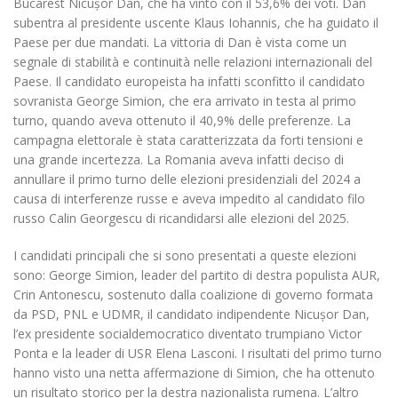
Bucarest Nicușor Dan, che ha vinto con il 53,6% dei voti. Dan
subentra al presidente uscente Klaus Iohannis, che ha guidato il
Paese per due mandati. La vittoria di Dan è vista come un
segnale di stabilità e continuità nelle relazioni internazionali del
Paese. Il candidato europeista ha infatti sconfitto il candidato
sovranista George Simion, che era arrivato in testa al primo
turno, quando aveva ottenuto il 40,9% delle preferenze. La
campagna elettorale è stata caratterizzata da forti tensioni e
una grande incertezza. La Romania aveva infatti deciso di
annullare il primo turno delle elezioni presidenziali del 2024 a
causa di interferenze russe e aveva impedito al candidato filo
russo Calin Georgescu di ricandidarsi alle elezioni del 2025.
I candidati principali che si sono presentati a queste elezioni
sono: George Simion, leader del partito di destra populista AUR,
Crin Antonescu, sostenuto dalla coalizione di governo formata
da PSD, PNL e UDMR, il candidato indipendente Nicușor Dan,
l’ex presidente socialdemocratico diventato trumpiano Victor
Ponta e la leader di USR Elena Lasconi. I risultati del primo turno
hanno visto una netta affermazione di Simion, che ha ottenuto
un risultato storico per la destra nazionalista rumena. L’altro